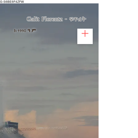
G-S6BE6F4ZFW
Galit Florentz - ፍጥረት
ከ
1990 ዓ.ም