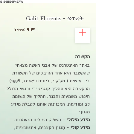
G-S6BE6F4ZFW
Galit Florentz - ፍጥረት
ከ
1990 ዓ.ም
הקשבה
באתר האינטרנט של אבני ראשה מצאתי
שהקשבה היא אחד ההיבטים של תקשורת
בין-אישית ( מק'קיי, דיוויס ופאנינג, 1998)
ההקשבה היא תהליך קוגניטיבי ורגשי הכולל
חיפוש משמעות והבנה.
תהליך של תשומת
לב ומודעות, המכוונות אותנו לקבלת מידע
מגּוון:
מידע מילולי
- השפה, המילים הנאמרות.
מידע קולי
- מִגוון הקצבים, אינטונציות,