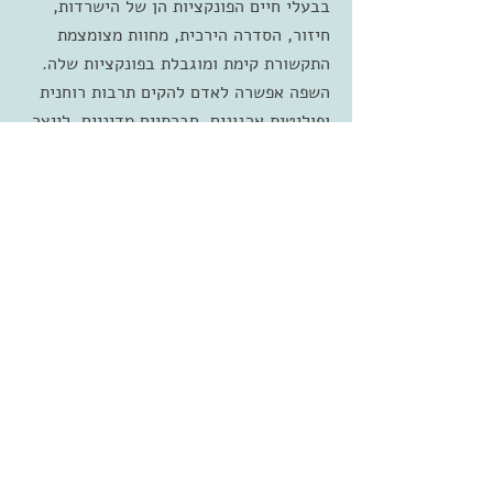
בבעלי חיים הפונקציות הן של הישרדות,
חיזור, הסדרה הירכית, מחוות מצומצמת
התקשורת קימת ומוגבלת בפונקציות שלה.
השפה אפשרה לאדם להקים תרבות רוחנית
ופוליטית ארגונים, חברתיים מדיניים, לייצר
ארגונים גלובליים.
האם השפה החליפה את האלימות ? - האם
המילה החליפה את האלה ?
תרבות השיחה והדיון הם ערך וצורך כאחד
במיוחד בחינוך המיוחד, שבו נמצאים
תלמידים עם יכולות תקשורת נמוכות.
בחינוך המיוחד שיעור הקשבה נועד על מנת
ליצר גשר למציאות.
במיוחד לילדים עם לקוויות שיוצרות אצלם
בידוד חברתי והרגשת בדידות.
דרך תקשורת ושפה ניתן לשקם תלמידים