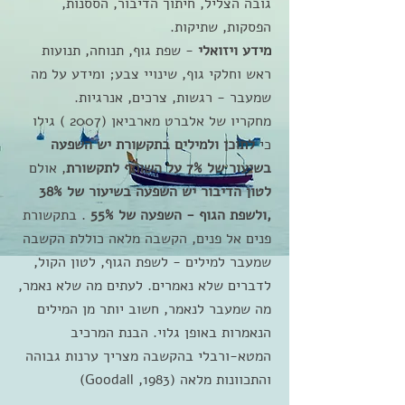
גובה הצליל, חיתוך הדיבור, הססנות,
הפסקות, שתיקות.
מידע ויזואלי
- שפת גוף, תנוחה, תנועות
ראש וחלקי גוף, שינויי צבע; ומידע על מה
שמעבר - רגשות, צרכים, אנרגיות.
מחקריו של אלברט מארביאן (2007 ) גילו
כי
לתוכן ולמילים בתקשורת יש השפעה
בשיעור של 7% על השותף לתקשורת
, אולם
לטון הדיבור יש השפעה בשיעור של 38%
,ולשפת הגוף - השפעה של 55%
. בתקשורת
פנים אל פנים, הקשבה מלאה כוללת הקשבה
שמעבר למילים - לשפת הגוף, לטון הקול,
לדברים שלא נאמרים. לעתים מה שלא נאמר,
מה שמעבר לנאמר, חשוב יותר מן המילים
הנאמרות באופן גלוי. הבנת המרכיב
המטא-ורבלי בהקשבה מצריך ערנות גבוהה
והתכוונות מלאה (1983, Goodall)