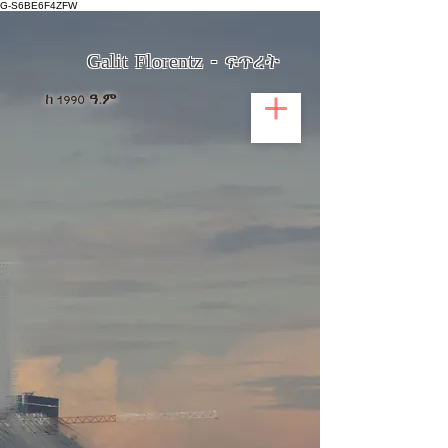
G-S6BE6F4ZFW
Galit Florentz - ፍጥረት
ከ
1990 ዓ.ም